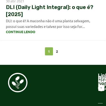
30 abr 2021
DLI (Daily Light Integral): o que é?
[2025]
DLI: o que é? A maconha não é uma planta selvagem,
possui suas variedades e talvez por isso seja for...
CONTINUE LENDO
1
2
Lin
Dúv
Re
Úte
For
Site
Soc
de
Seg
Ter
Pag
de U
Sobr
Cultl
Polít
de
Hab
Devo
Corp