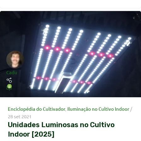
Cadu
0
Enciclopédia do Cultivador
,
Iluminação no Cultivo Indoor
28 set 2021
Unidades Luminosas no Cultivo
Indoor [2025]