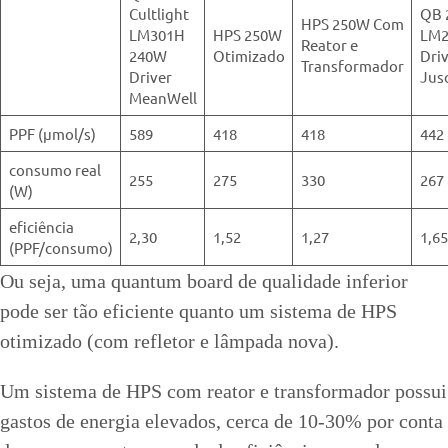
Cultlight
QB 
HPS 250W Com
LM301H
HPS 250W
LM2
Reator e
240W
Otimizado
Dri
Transformador
Driver
Jus
MeanWell
PPF (μmol/s)
589
418
418
442
consumo real
255
275
330
267
(W)
eficiência
2,30
1,52
1,27
1,65
(PPF/consumo)
Ou seja, uma quantum board de qualidade inferior
pode ser tão eficiente quanto um sistema de HPS
otimizado (com refletor e lâmpada nova).
Um sistema de HPS com reator e transformador possui
gastos de energia elevados, cerca de 10-30% por conta