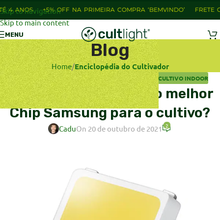
Skip to navigation
+5% OFF NA PRIMEIRA COMPRA ‘BEMVINDO’
FRETE GRÁTIS PAR
Skip to main content
MENU
Blog
Home
/
Enciclopédia do Cultivador
ENCICLOPÉDIA DO CULTIVADOR
,
ILUMINAÇÃO NO CULTIVO INDOOR
LM301 vs LM281: qual o melhor
Chip Samsung para o cultivo?
2
Cadu
On 20 de outubro de 2021