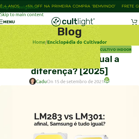
OS
Skip to navigation
+5% OFF NA PRIMEIRA COMPRA ‘BEMVINDO’
FRETE GRÁTIS P
Skip to main content
MENU
Blog
Home
/
Enciclopédia do Cultivador
ENCICLOPÉDIA DO CULTIVADOR
,
ILUMINAÇÃO NO CULTIVO INDOOR
LM283 vs LM301: qual a
diferença? [2025]
0
Cadu
On 15 de setembro de 2021