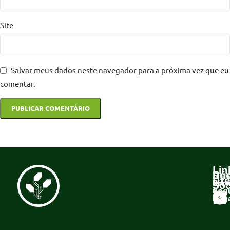
Site
Salvar meus dados neste navegador para a próxima vez que eu
comentar.
Lin
Dúv
Re
Úte
For
Site
Soc
de
Seg
Ter
Pag
de U
Sobr
Cultl
Polít
de
Hab