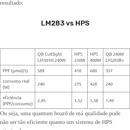
resultado:
LM283 vs HPS
QB Cultlight
HPS
HPS
QB 240W
LM301H 240W
250W
400W
LM283B+
PPF (μmol/s)
589
418
680
357
consumo real
240
275
428
240
(W)
eficiência
2,45
1,52
1,58
1,49
(PPF/consumo)
Ou seja, uma quantum board de má qualidade pode
não ser tão eficiente quanto um sistema de HPS