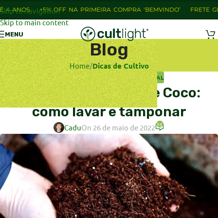
 OFF NA PRIMEIRA COMPRA ‘BEMVINDO’
Skip to navigation
FRETE GRÁTIS PARA RJ E
Skip to main content
MENU
Blog
Home
/
Dicas de Cultivo
DICAS DE CULTIVO
,
CULTIVO MINERAL
Cultivar com Fibra de Coco:
como lavar e tamponar
10
Cadu
On 26 de maio de 2022