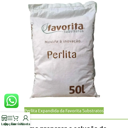
Perlita Expandida da Favorita Substratos
Loja
Opções
Carrinho
Conta