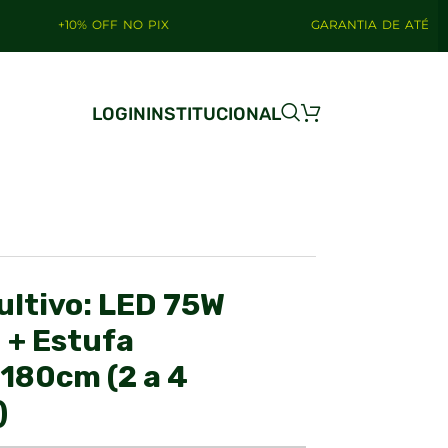
 OFF NO PIX
GARANTIA DE ATÉ 4 ANOS
LOGIN
INSTITUCIONAL
Cultivo: LED 75W
+ Estufa
180cm (2 a 4
)