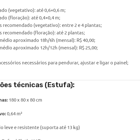
o (vegetativo): até 0,6×0,6 m;
o (floração): até 0,4×0,4 m;
 recomendado (vegetativo): entre 2 e 4 plantas;
 recomendado (floração): até 2 plantas;
médio aproximado 18h/6h (mensal): R$ 40,00;
médio aproximado 12h/12h (mensal): R$ 25,00;
essórios necessários para pendurar, ajustar e ligar o painel;
ões técnicas (Estufa):
nas:
180 x 80 x 80 cm
vo:
0,64 m²
o leve e resistente (suporta até 13 kg)