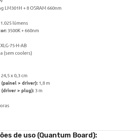
W
ng LM301H + 8 OSRAM 660nm
11.025 lúmens
or:
3500K + 660nm
 XLG-75-H-AB
a (sem coolers)
 24,5 x 0,3 cm
painel > driver):
1,8 m
(driver > plug):
3 m
horas
ções de uso (Quantum Board):