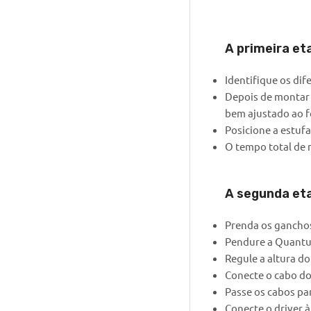
A primeira et
Identifique os dif
Depois de montar a
bem ajustado ao 
Posicione a estufa
O tempo total de 
A segunda eta
Prenda os gancho
Pendure a Quantum
Regule a altura do
Conecte o cabo do 
Passe os cabos par
Conecte o driver à