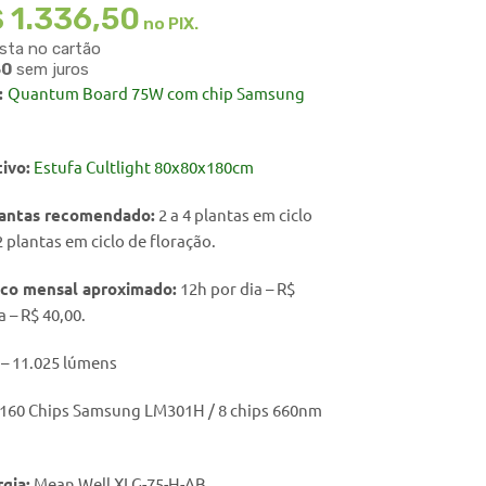
$
1.336,50
no PIX.
ista no cartão
50
sem juros
:
Quantum Board 75W com chip Samsung
tivo
:
Estufa
Cultlight 80x80x180cm
antas recomendado:
2 a 4 plantas em ciclo
2 plantas em ciclo de floração.
ico mensal aproximado:
12h por dia – R$
a – R$ 40,00.
– 11.025 lúmens
160 Chips Samsung LM301H / 8 chips 660nm
gia:
Mean Well XLG-75-H-AB