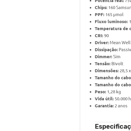
Potência real:
75
Chips:
160 Samsu
PPF:
165 μmol
Fluxo luminoso:
Temperatura de c
CRI:
90
Driver:
Mean Well
Dissipação:
Passiv
Dimmer:
Sim
Tensão:
Bivolt
Dimensões:
28,5 x
Tamanho do cabo (
Tamanho do cabo 
Peso:
1,28 kg
Vida útil:
50.000 
Garantia:
2 anos
Especifica