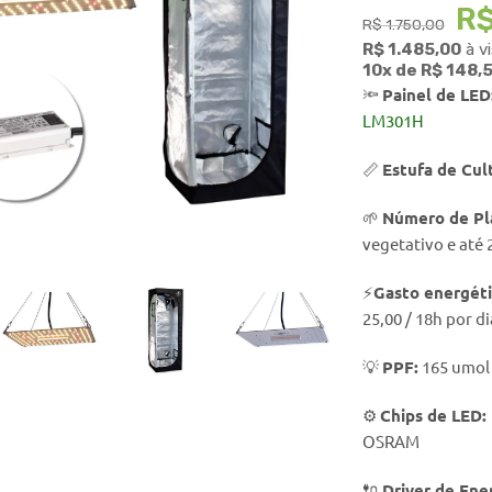
R
R$
1.750,00
R$
1.485,00
à v
10x de
R$
148,
🔦
Painel de LED
LM301H
📏
Estufa de Cul
🌱
Número de Pl
o enlarge
vegetativo e até 
⚡
Gasto energét
25,00 / 18h por di
💡
PPF:
165 umol 
⚙️
Chips de LED:
OSRAM
🔌
Driver de Ener