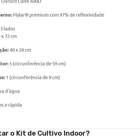
:
Oxford Cloth 600D
erno:
Mylar® premium com 97% de reflexividade
:
3 lados
 x 72 cm
ção:
40 x 20 cm
tor:
5 (circunferência de 59 cm)
os:
1 (circunferência de 9 cm)
va d’água
s e rápida
r o Kit de Cultivo Indoor?