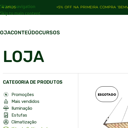
Skip to navigation
+5% OFF NA PRIMEIRA COMPRA ‘BEMVINDO’
Skip to main content
LOJA
CONTEÚDO
CURSOS
LOJA
CATEGORIA DE PRODUTOS
ESGOTADO
Promoções
Mais vendidos
Iluminação
Estufas
Climatização