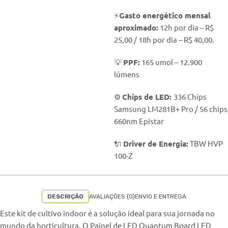
⚡
Gasto energético mensal
aproximado:
12h por dia – R$
25,00 / 18h por dia – R$ 40,00.
💡
PPF:
165 umol – 12.900
lúmens
⚙️
Chips de LED:
336 Chips
Samsung LM281B+ Pro / 56 chips
660nm Epistar
🔌
Driver de Energia:
TBW HVP
100-Z
DESCRIÇÃO
AVALIAÇÕES (0)
ENVIO E ENTREGA
Este kit de cultivo indoor é a solução ideal para sua jornada no
mundo da horticultura. O Painel de LED Quantum Board LED