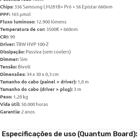
Chips:
336 Samsung LM281B+ Pró + 56 Epistar 660nm
PPF:
165 μmol
Fluxo luminoso:
12.900 lúmens
Temperatura de cor:
3500K + 660nm
CRI:
90
Driver:
TBW HVP 100-Z
Dissipação:
Passiva (sem coolers)
Dimmer:
Sim
Tensão:
Bivolt
Dimensões:
34 x 30 x 0,3 cm
Tamanho do cabo (painel > driver):
1,8 m
Tamanho do cabo (driver > plug):
3 m
Peso:
1,28 kg
Vida útil:
50.000 horas
Garantia:
2 anos
Especificações de uso (Quantum Board):