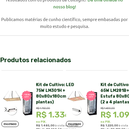
nosso blog!
Publicamos matérias de cunho científico, sempre embasadas por
muito estudo e pesquisa.
Produtos relacionados
Kit de Cultivo: LED
Kit de Cultivo
75W LM301H + Estufa
65W LM281B+
-15%
-12%
80x80x180cm (2 a 4
Estufa 80x8
OFF
OFF
plantas)
(2 a 4 plantas
R$
1.750,00
R$
1.400,00
R$
1.336,50
R$
1.0
no PIX.
no PIX.
ESGOTADO
ESGOTADO
R$
1.485,00
à vista no cartão
R$
1.220,00
à vista