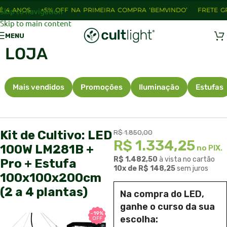
 ANOS
Skip to navigation
+5% OFF NA PRIMEIRA COMPRA ‘BEMVINDO’
FRETE GRÁT
Skip to main content
MENU
LOJA
Mais vendidos
Promoções
Iluminação
Estufas
Kit de Cultivo: LED
R$
1.850,00
R$
1.334,25
100W LM281B +
no PIX.
R$
1.482,50
à vista no cartão
Pro + Estufa
10x de
R$
148,25
sem juros
100x100x200cm
(2 a 4 plantas)
Na compra do LED,
ganhe o curso da sua
-19%
-19%
escolha:
OFF
OFF