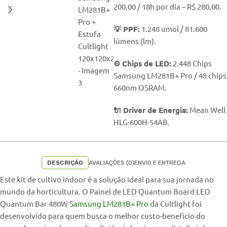
200,00 / 18h por dia – R$ 280,00.
💡 PPF:
1.248 umol / 81.600
lúmens (lm).
⚙️ Chips de LED:
2.448 Chips
Samsung LM281B+ Pro / 48 chips
660nm OSRAM.
🔌 Driver de Energia:
Mean Well
HLG-600H-54AB.
DESCRIÇÃO
AVALIAÇÕES (0)
ENVIO E ENTREGA
Este kit de cultivo indoor é a solução ideal para sua jornada no
mundo da horticultura. O Painel de LED Quantum Board LED
Quantum Bar 480W
Samsung LM281B+ Pro
da Cultlight foi
desenvolvido para quem busca o melhor custo-benefício do