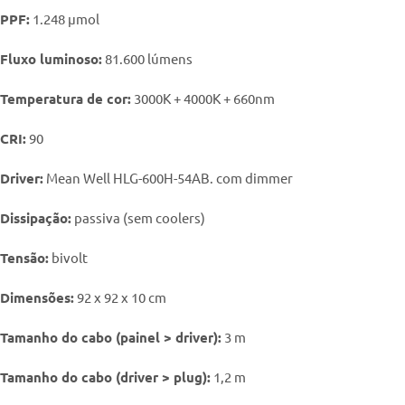
PPF:
1.248 μmol
Fluxo luminoso:
81.600 lúmens
Temperatura de cor:
3000K + 4000K + 660nm
CRI:
90
Driver:
Mean Well HLG-600H-54AB. com dimmer
Dissipação:
passiva (sem coolers)
Tensão:
bivolt
Dimensões:
92 x 92 x 10 cm
Tamanho do cabo (painel > driver):
3 m
Tamanho do cabo (driver > plug):
1,2 m