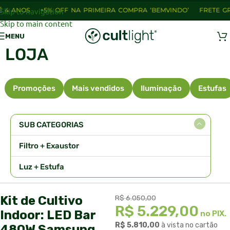
 ANOS
Skip to navigation
+5% OFF NA PRIMEIRA COMPRA ‘BEMVINDO’
FRETE GRÁTI
Skip to main content
MENU
LOJA
Promoções
Mais vendidos
Iluminação
Estufas
SUB CATEGORIAS
Filtro + Exaustor
Luz + Estufa
Kit de Cultivo
R$
6.050,00
R$
5.229,00
Indoor: LED Bar
no PIX.
R$
5.810,00
à vista no cartão
480W Samsung