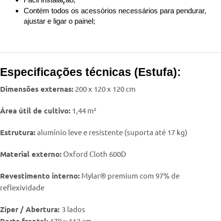
Contém todos os acessórios necessários para pendurar,
ajustar e ligar o painel;
Especificações técnicas (Estufa):
Dimensões externas:
200 x 120 x 120 cm
Área útil de cultivo:
1,44 m²
Estrutura:
alumínio leve e resistente (suporta até 17 kg)
Material externo:
Oxford Cloth 600D
Revestimento interno:
Mylar® premium com 97% de
reflexividade
Zíper / Abertura:
3 lados
Porta frontal:
179 x 113 cm