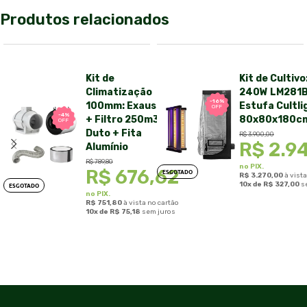
Produtos relacionados
Kit de
Kit de Cultivo
Climatização
240W LM281B
-16%
100mm: Exaustor
Estufa Cultli
OFF
-4%
+ Filtro 250m3/h +
80x80x180c
OFF
Duto + Fita
R$
3.900,00
R$
2.9
Alumínio
R$
789,80
no PIX.
R$
676,62
ESGOTADO
R$
3.270,00
à vista
ESGOTADO
10x de
R$
327,00
s
no PIX.
R$
751,80
à vista no cartão
10x de
R$
75,18
sem juros