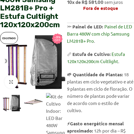
10x de
R$
581,00
sem juros
LM281B+ Pro +
Fora de estoque
Estufa Cultlight
120x120x200cm
🔦
Painel de LED:
Painel de LED
Barra 480W com chip Samsung
-3%
-3%
ESGOTADO
LM281B+ Pro
.
OFF
OFF
📏
Estufa de Cultivo:
Estufa
120x120x200cm Cultlight
.
🌱 Quantidade de Plantas:
18
plantas em ciclo vegetativo e até
Click to enlarge
9 plantas em ciclo de floração. O
número de plantas pode variar
de acordo com o estilo de
cultivo.
⚡Gasto energético mensal
aproximado:
12h por dia – R$