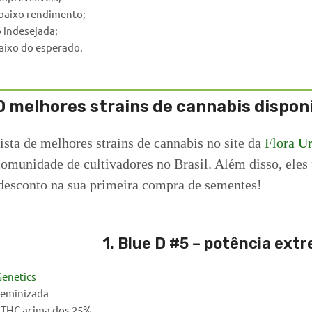
e baixo rendimento;
o indesejada;
aixo do esperado.
0 melhores strains de cannabis dispon
lista de melhores strains de cannabis no site da
Flora U
comunidade de cultivadores no Brasil. Além disso, ele
desconto na sua primeira compra de sementes!
1. Blue D #5 – potência ext
Genetics
eminizada
, THC acima dos 25%