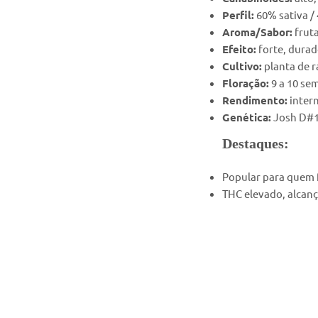
Perfil:
60% sativa / 
Aroma/Sabor:
fruta
Efeito:
forte, durad
Cultivo:
planta de 
Floração:
9 a 10 se
Rendimento:
intern
Genética:
Josh D#1 
Destaques:
Popular para quem f
THC elevado, alcan