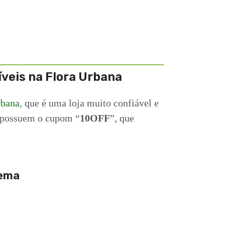
íveis na Flora Urbana
rbana
, que é uma loja muito confiável e
s possuem o cupom “
10OFF
”, que
rema