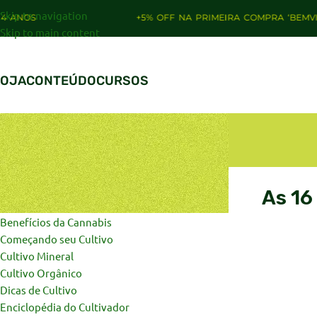
Skip to navigation
+5% OFF NA PRIMEIRA COMPRA ‘BEMVINDO’
Skip to main content
LOJA
CONTEÚDO
CURSOS
CATEGORIAS
As 16
Artigos de Opinião
Benefícios da Cannabis
Começando seu Cultivo
Cultivo Mineral
Cultivo Orgânico
Dicas de Cultivo
Enciclopédia do Cultivador