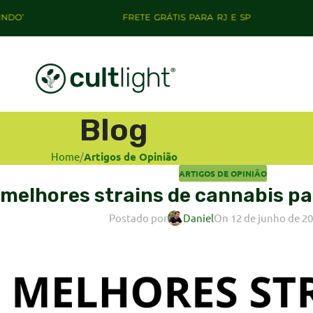
FRETE GRÁTIS PARA RJ E SP
+10% 
Blog
Home
/
Artigos de Opinião
ARTIGOS DE OPINIÃO
 melhores strains de cannabis par
Postado por
Daniel
On 12 de junho de 2