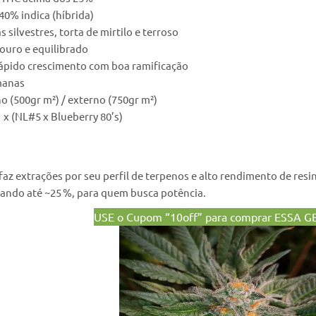
40% indica (híbrida)
s silvestres, torta de mirtilo e terroso
ouro e equilibrado
rápido crescimento com boa ramificação
manas
o (500gr m²) / externo (750gr m²)
x (NL#5 x Blueberry 80’s)
az extrações por seu perfil de terpenos e alto rendimento de resi
çando até ~25 %, para quem busca potência.
USE o Cupom “10off” para comprar ESSA 