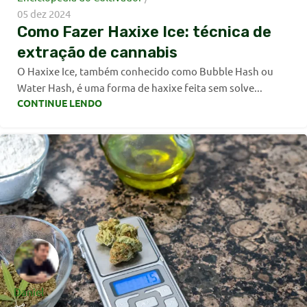
05 dez 2024
Como Fazer Haxixe Ice: técnica de
extração de cannabis
O Haxixe Ice, também conhecido como Bubble Hash ou
Water Hash, é uma forma de haxixe feita sem solve...
CONTINUE LENDO
Daniel