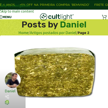
NOS
Skip to navigation
+5% OFF NA PRIMEIRA COMPRA ‘BEMVINDO’
FRETE GRÁTIS 
Skip to main content
MENU
Posts by
Daniel
Home
/
Artigos postados por Daniel
/
Page 2
Daniel
0