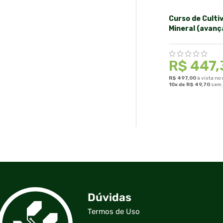
Curso de Culti
Mineral (avanç
R$
447,
R$
497,00
à vista no
10x de
R$
49,70
sem 
Dúvidas
Termos de Uso