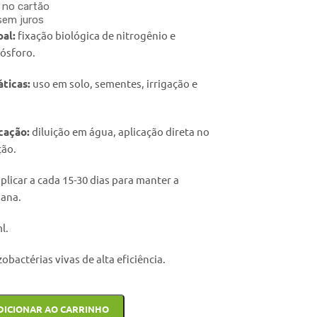
 no cartão
em juros
pal:
fixação biológica de nitrogênio e
fósforo.
áticas:
uso em solo, sementes, irrigação e
cação:
diluição em água, aplicação direta no
ção.
plicar a cada 15-30 dias para manter a
iana.
l.
zobactérias vivas de alta eficiência.
DICIONAR AO CARRINHO