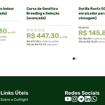
vo Indoor
Curso de Genética
Gorilla Roots 5
ado)
Breeding e Seleção
enraizador par
(avançado)
clonagem)
R$
250,00
30
R$
145,
no PIX.
R$
447,30
 cartão
no PIX.
R$
162,00
à vista no c
juros
R$
497,00
à vista no cartão
10x de
R$
16,20
sem j
10x de
R$
49,70
sem juros
Links Úteis
Redes Sociais
Sobre a Cultlight