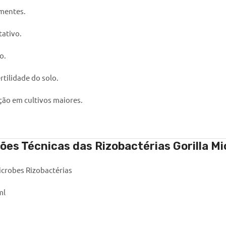
mentes.
ativo.
o.
tilidade do solo.
ção em cultivos maiores.
ções Técnicas das
Rizobactérias Gorilla M
icrobes Rizobactérias
ml