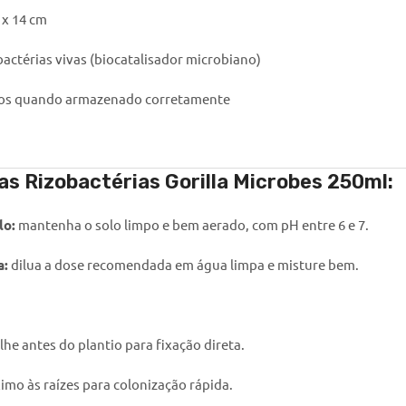
 x 14 cm
bactérias vivas (biocatalisador microbiano)
nos quando armazenado corretamente
 as
Rizobactérias Gorilla Microbes 250ml:
lo:
mantenha o solo limpo e bem aerado, com pH entre 6 e 7.
a:
dilua a dose recomendada em água limpa e misture bem.
he antes do plantio para fixação direta.
imo às raízes para colonização rápida.