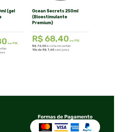
0ml (gel
Ocean Secrets 250ml
Kit Gorilla Micr
a
(Bioestimulante
+ Gorilla ProMix
Premium)
fertilizante de
rizobactérias e
micorrizas
R$
68,40
80
no PIX.
no PIX.
R$
76,00
à vista no cartão
R$
330,00
artão
10x de
R$
7,60
sem juros
R$
282,1
uros
R$
313,50
à vista no ca
10x de
R$
31,35
sem ju
Formas de Pagamento