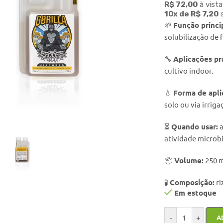
R$
72,00
à vista
10x de
R$
7,20
s
🌱
Função princi
solubilização de 
🔧
Aplicações pr
cultivo indoor.
💧
Forma de apli
solo ou via irriga
o enlarge
⏳
Quando usar:
a
atividade microb
📦
Volume:
250 m
🧪
Composição:
ri
Em estoque
-
+
A