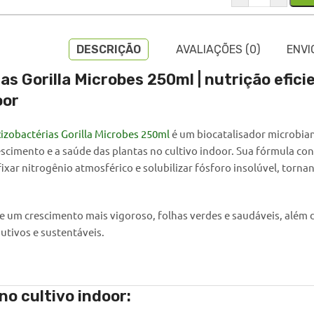
DESCRIÇÃO
AVALIAÇÕES (0)
ENVI
as Gorilla Microbes 250ml | nutrição efic
oor
Rizobactérias Gorilla Microbes 250ml
é um biocatalisador microbian
escimento e a saúde das plantas no cultivo indoor. Sua fórmula con
ixar nitrogênio atmosférico e solubilizar fósforo insolúvel, torna
 um crescimento mais vigoroso, folhas verdes e saudáveis, além d
utivos e sustentáveis.
no cultivo indoor: