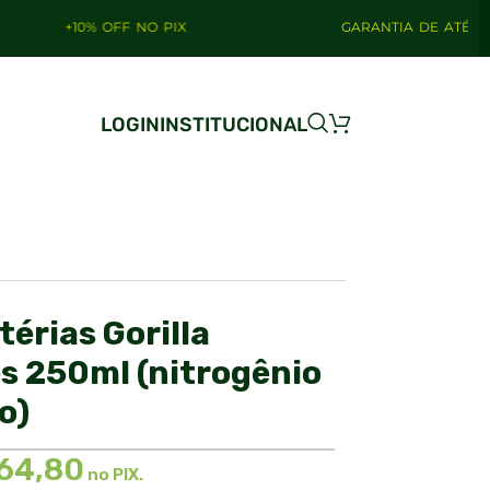
10% OFF NO PIX
GARANTIA DE ATÉ 4 ANOS
LOGIN
INSTITUCIONAL
térias Gorilla
s 250ml (nitrogênio
o)
64,80
no PIX.