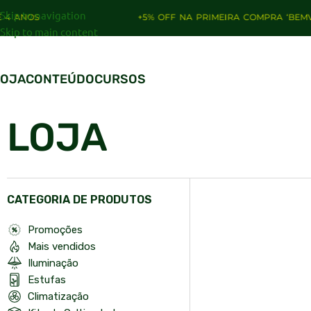
Skip to navigation
+5% OFF NA PRIMEIRA COMPRA ‘BEMVINDO’
Skip to main content
LOJA
CONTEÚDO
CURSOS
LOJA
CATEGORIA DE PRODUTOS
Promoções
Mais vendidos
Iluminação
Estufas
Climatização