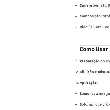
Dimensões:
21 x 8
Composição:
rizo
Vida útil:
até 2 a
Como Usar
Preparação do so
Diluição e mistur
Aplicação:
Sementes:
mergul
Solo:
aplique próx