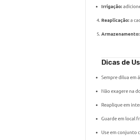
Irrigação:
adicione
Reaplicação:
a ca
Armazenamento:
Dicas de U
Sempre dilua em á
Não exagere na dos
Reaplique em inter
Guarde em local fr
Use em conjunto c