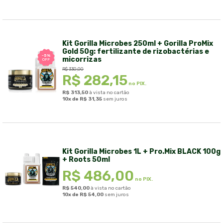
Kit Gorilla Microbes 250ml + Gorilla ProMix
Gold 50g: fertilizante de rizobactérias e
-5%
micorrizas
OFF
R$
330,00
R$
282,15
no PIX.
R$
313,50
à vista no cartão
10x de
R$
31,35
sem juros
Kit Gorilla Microbes 1L + Pro.Mix BLACK 100g
+ Roots 50ml
R$
486,00
no PIX.
R$
540,00
à vista no cartão
10x de
R$
54,00
sem juros