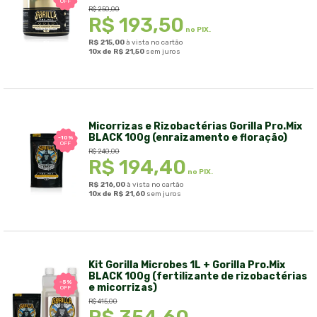
OFF
R$
250,00
R$
193,50
no PIX.
R$
215,00
à vista no cartão
10x de
R$
21,50
sem juros
Micorrizas e Rizobactérias Gorilla Pro.Mix
BLACK 100g (enraizamento e floração)
-10%
OFF
R$
240,00
R$
194,40
no PIX.
R$
216,00
à vista no cartão
10x de
R$
21,60
sem juros
Kit Gorilla Microbes 1L + Gorilla Pro.Mix
BLACK 100g (fertilizante de rizobactérias
-5%
e micorrizas)
OFF
R$
415,00