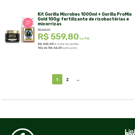
Kit Gorilla Microbes 1000ml + Gorilla ProMix
Gold 100g: fertilizante de rizobactérias e
-5%
micorrizas
OFF
R$
655,00
R$
559,80
no PIX.
R$
622,00
à vista no cartão
10x de
R$
62,20
sem juros
1
2
→
Lin
Dúv
Re