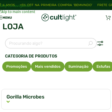
4 ANOS
Skip to navigation
+5% OFF NA PRIMEIRA COMPRA ‘BEMVINDO’
FRETE GRÁT
Skip to main content
MENU
LOJA
CATEGORIA DE PRODUTOS
Promoções
Mais vendidos
Iluminação
Estufas
Gorilla Microbes