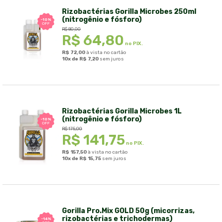
Rizobactérias Gorilla Microbes 250ml
(nitrogênio e fósforo)
-10%
OFF
R$
80,00
R$
64,80
no PIX.
R$
72,00
à vista no cartão
10x de
R$
7,20
sem juros
Rizobactérias Gorilla Microbes 1L
(nitrogênio e fósforo)
-10%
OFF
R$
175,00
R$
141,75
no PIX.
R$
157,50
à vista no cartão
10x de
R$
15,75
sem juros
Gorilla Pro.Mix GOLD 50g (micorrizas,
rizobactérias e trichodermas)
-14%