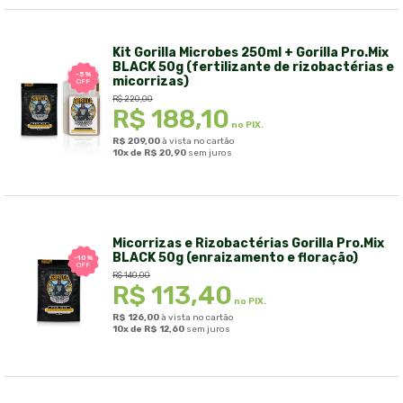
Kit Gorilla Microbes 250ml + Gorilla Pro.Mix
BLACK 50g (fertilizante de rizobactérias e
-5%
micorrizas)
OFF
R$
220,00
R$
188,10
no PIX.
R$
209,00
à vista no cartão
10x de
R$
20,90
sem juros
Micorrizas e Rizobactérias Gorilla Pro.Mix
BLACK 50g (enraizamento e floração)
-10%
OFF
R$
140,00
R$
113,40
no PIX.
R$
126,00
à vista no cartão
10x de
R$
12,60
sem juros