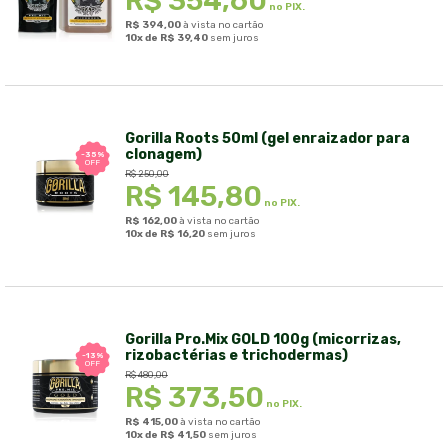
R$
354,60
no PIX.
R$
394,00
à vista no cartão
10x de
R$
39,40
sem juros
Gorilla Roots 50ml (gel enraizador para
clonagem)
-35%
OFF
R$
250,00
R$
145,80
no PIX.
R$
162,00
à vista no cartão
10x de
R$
16,20
sem juros
Gorilla Pro.Mix GOLD 100g (micorrizas,
rizobactérias e trichodermas)
-13%
OFF
R$
480,00
R$
373,50
no PIX.
R$
415,00
à vista no cartão
10x de
R$
41,50
sem juros