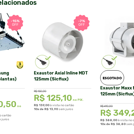
elacionados
-15%
-7%
OFF
OFF
sung
Exaustor Axial Inline MDT
ESGOTADO
plantas)
125mm (Sicflux)
Exaustor Maxx 
R$
150,00
125mm (Sicflux
R$
125,10
no PIX.
0,50
R$
139,00
à vista no cartão
no
R$
410,00
10x de
R$
13,90
sem juros
R$
349,
o cartão
 juros
R$
388,00
à vista no 
10x de
R$
38,80
sem 