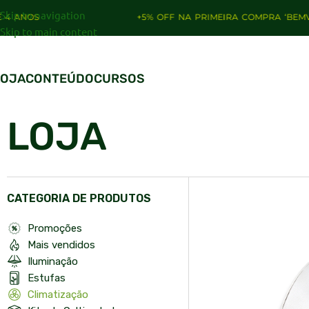
Skip to navigation
+5% OFF NA PRIMEIRA COMPRA ‘BEMVINDO’
Skip to main content
LOJA
CONTEÚDO
CURSOS
LOJA
CATEGORIA DE PRODUTOS
Promoções
Mais vendidos
Iluminação
Estufas
Climatização