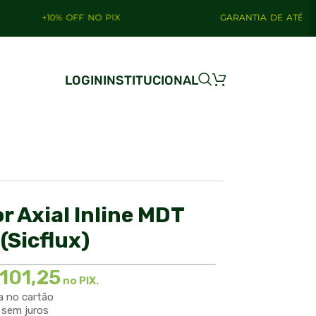
0% OFF NO PIX
GARANTIA DE ATÉ 4 ANOS
LOGIN
INSTITUCIONAL
r Axial Inline MDT
Sicflux)
101,25
no PIX.
a no cartão
sem juros