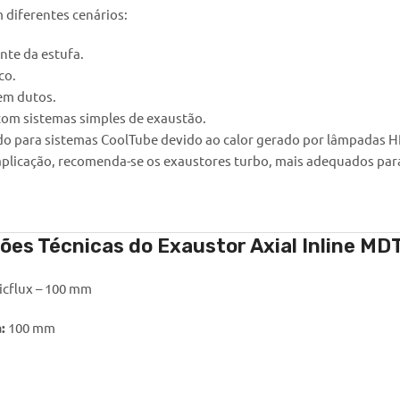
 diferentes cenários:
nte da estufa.
co.
 em dutos.
om sistemas simples de exaustão.
o para sistemas CoolTube devido ao calor gerado por lâmpadas 
 aplicação, recomenda-se os exaustores turbo, mais adequados para
ções Técnicas do Exaustor Axial Inline M
icflux – 100 mm
:
100 mm