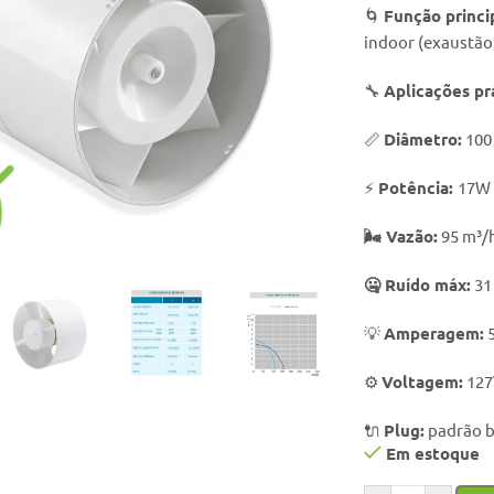
🌀
Função princi
indoor (exaustão 
🔧
Aplicações pr
📏
Diâmetro:
100
⚡
Potência:
17W
o enlarge
🌬️ Vazão:
95 m³/
🤐 Ruído máx:
31
💡
Amperagem:
5
⚙️
Voltagem:
127
🔌
Plug:
padrão br
Em estoque