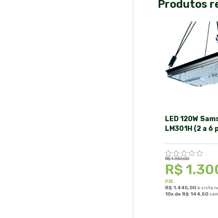
Produtos r
LED 120W Sam
LM301H (2 a 6 
R$
1.700,00
R$
1.30
PIX.
R$
1.445,00
à vista n
10x de
R$
144,50
sem