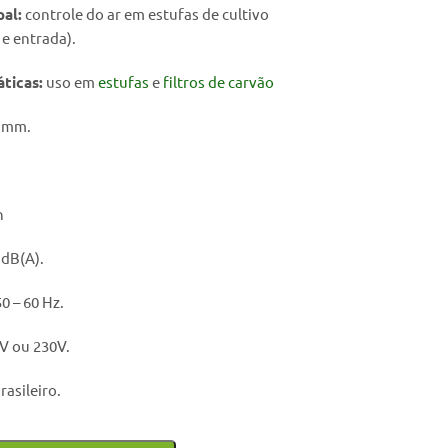
pal:
controle do ar em estufas de cultivo
e entrada).
áticas:
uso em
estufas
e
filtros de carvão
 mm.
h
 dB(A).
0 – 60 Hz.
V ou 230V.
asileiro.