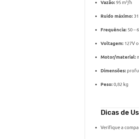
Vazão:
95 m³/h
Ruído máximo:
31
Frequência:
50 – 
Voltagem:
127V o
Motor/material:
m
Dimensões:
profu
Peso:
0,82 kg
Dicas de U
Verifique a compa