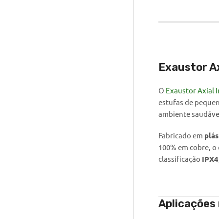
Exaustor Ax
O
Exaustor Axial 
estufas de pequen
ambiente saudável
Fabricado em
plá
100% em cobre, o 
classificação
IPX4
Aplicações 