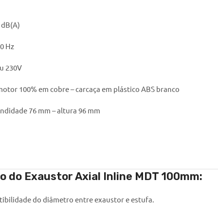
 dB(A)
60 Hz
u 230V
otor 100% em cobre – carcaça em plástico ABS branco
ndidade 76 mm – altura 96 mm
so do Exaustor Axial Inline MDT 100mm:
tibilidade do diâmetro entre exaustor e estufa.