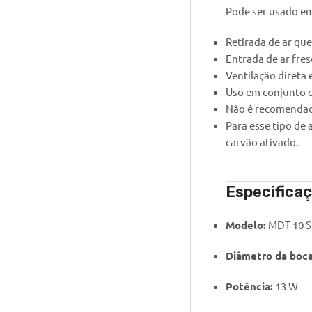
Pode ser usado em
Retirada de ar que
Entrada de ar fres
Ventilação direta
Uso em conjunto c
Não é recomendad
Para esse tipo de
carvão ativado.
Especifica
Modelo:
MDT 10 S
Diâmetro da boca
Potência:
13 W