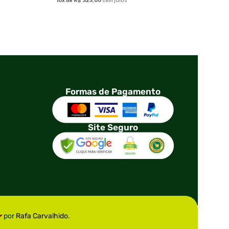
10x de
R$
323,00
sem juros
Formas de Pagamento
Site Seguro
por
Rafa Carvalhido
.