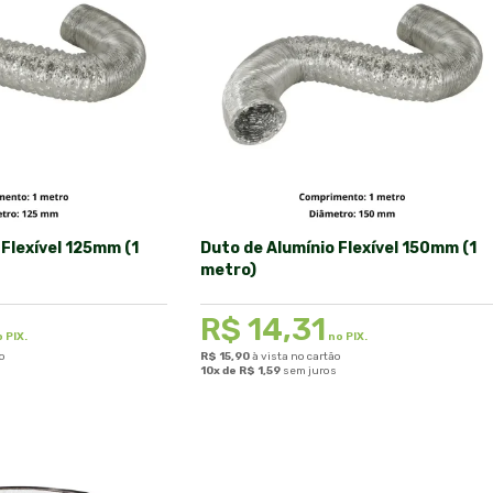
 Flexível 125mm (1
Duto de Alumínio Flexível 150mm (1
metro)
R$
14,31
 PIX.
no PIX.
ão
R$
15,90
à vista no cartão
s
10x de
R$
1,59
sem juros