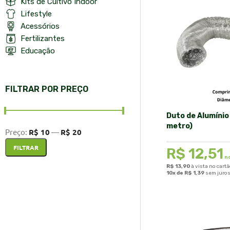
Kits de Cultivo Indoor
Lifestyle
Acessórios
Fertilizantes
Educação
FILTRAR POR PREÇO
Duto de Alumínio
metro)
Preço:
R$ 10
—
R$ 20
FILTRAR
R$
12,51
no
R$
13,90
à vista no cart
10x de
R$
1,39
sem juro