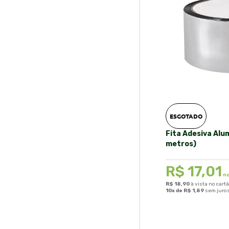
ESGOTADO
Fita Adesiva Al
metros)
R$
17,01
no
R$
18,90
à vista no cart
10x de
R$
1,89
sem juro