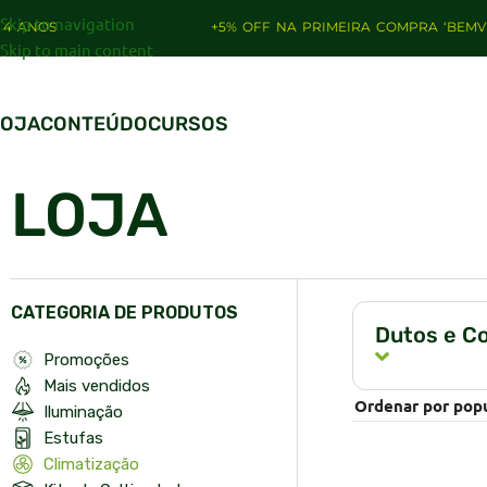
Skip to navigation
NOS
+5% OFF NA PRIMEIRA COMPRA ‘BEMVINDO
Skip to main content
LOJA
CONTEÚDO
CURSOS
LOJA
CATEGORIA DE PRODUTOS
Dutos e C
Promoções
Mais vendidos
Iluminação
Estufas
Climatização