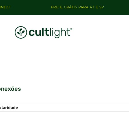
’
FRETE GRÁTIS PARA RJ E SP
onexões