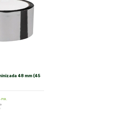
uminizada 48 mm (45
 PIX.
ão
s