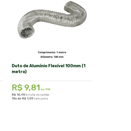
Duto de Alumínio Flexível 100mm (1
metro)
R$
9,81
no PIX.
R$
10,90
à vista no cartão
10x de
R$
1,09
sem juros