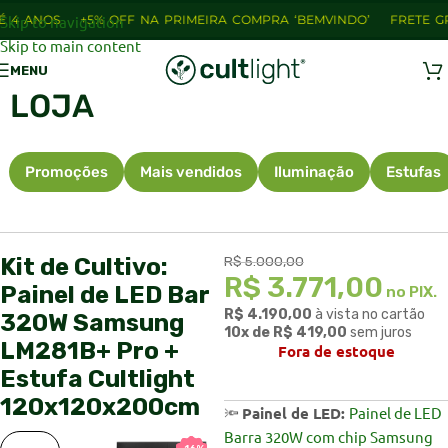
 ANOS
Skip to navigation
+5% OFF NA PRIMEIRA COMPRA ‘BEMVINDO’
FRETE GRÁT
Skip to main content
MENU
LOJA
Promoções
Mais vendidos
Iluminação
Estufas
Kit de Cultivo:
R$
5.000,00
R$
3.771,00
Painel de LED Bar
no PIX.
R$
4.190,00
à vista no cartão
320W Samsung
10x de
R$
419,00
sem juros
LM281B+ Pro +
Fora de estoque
Estufa Cultlight
120x120x200cm
🔦
Painel de LED:
Painel de LED
Barra 320W com chip Samsung