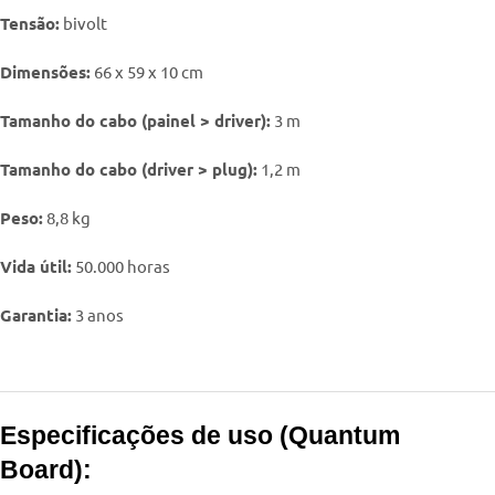
Tensão:
bivolt
Dimensões:
66 x 59 x 10 cm
Tamanho do cabo (painel > driver):
3 m
Tamanho do cabo (driver > plug):
1,2 m
Peso:
8,8 kg
Vida útil:
50.000 horas
Garantia:
3 anos
Especificações de uso (Quantum
Board):