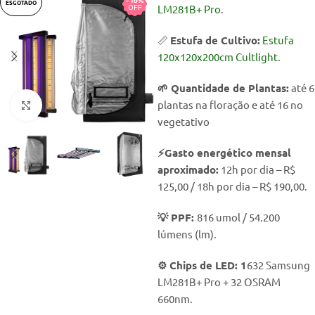
-16%
-16%
ESGOTADO
LM281B+ Pro
.
OFF
OFF
📏
Estufa de Cultivo:
Estufa
120x120x200cm Cultlight
.
🌱 Quantidade de Plantas:
até 6
plantas na floração e até 16 no
Click to enlarge
vegetativo
⚡Gasto energético mensal
aproximado:
12h por dia – R$
125,00 / 18h por dia – R$ 190,00.
💡 PPF:
816 umol / 54.200
lúmens (lm).
⚙️ Chips de LED: 1
632 Samsung
LM281B+ Pro + 32 OSRAM
660nm.