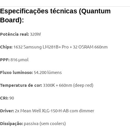
Especificações técnicas (Quantum
Board):
Potência real:
320W
Chips:
1632 Samsung LM281B+ Pro + 32 OSRAM 660nm
PPF:
816 μmol
Fluxo luminoso:
54.200 lúmens
Temperatura de cor:
3300K + 660nm (deep red)
CRI:
90
Driver:
2x Mean Well XLG-150-H-AB com dimmer
Dissipação:
passiva (sem coolers)