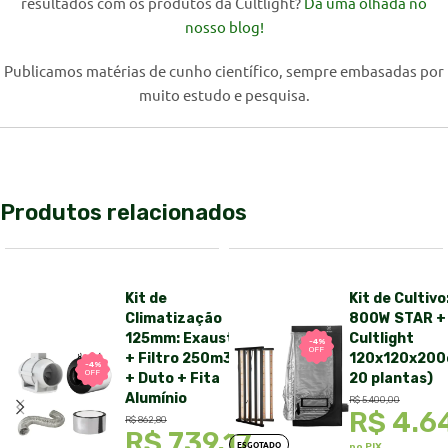
resultados com os produtos da Cultlight?
Dá uma olhada no
nosso blog!
Publicamos matérias de cunho científico, sempre embasadas por
muito estudo e pesquisa.
Produtos relacionados
Kit de
Kit de Cultivo
Climatização
800W STAR +
125mm: Exaustor
Cultlight
-4%
OFF
+ Filtro 250m3/h
120x120x200
-4%
OFF
+ Duto + Fita
20 plantas)
Alumínio
R$
5.400,00
R$
4.6
R$
862,80
R$
739,17
ESGOTADO
no PIX.