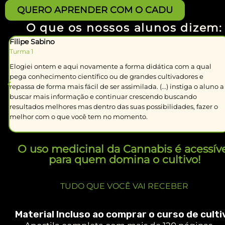
QUERO APRENDER COM O CADU
O que os nossos alunos dizem:
Filipe Sabino
Turma 1
Elogiei ontem e aqui novamente a forma didática com a qual
pega conhecimento científico ou de grandes cultivadores e
e
repassa de forma mais fácil de ser assimilada. (...) instiga o aluno a
buscar mais informação e continuar crescendo buscando
resultados melhores mas dentro das suas possibilidades, fazer o
melhor com o que você tem no momento.
O uso medicinal da Cannabis é acessív
para quem domina o cultivo!
TUDO QUE VOCÊ VAI RECEBER
Material Incluso ao comprar o curso de culti